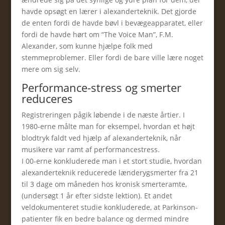
havde opsøgt en lærer i alexanderteknik. Det gjorde
de enten fordi de havde bøvl i bevægeapparatet, eller
fordi de havde hørt om “The Voice Man”, F.M.
Alexander, som kunne hjælpe folk med
stemmeproblemer. Eller fordi de bare ville lære noget
mere om sig selv.
Performance-stress og smerter
reduceres
Registreringen pågik løbende i de næste årtier. I
1980-erne målte man for eksempel, hvordan et højt
blodtryk faldt ved hjælp af alexanderteknik, når
musikere var ramt af performancestress.
I 00-erne konkluderede man i et stort studie, hvordan
alexanderteknik reducerede lænderygsmerter fra 21
til 3 dage om måneden hos kronisk smerteramte,
(undersøgt 1 år efter sidste lektion). Et andet
veldokumenteret studie konkluderede, at Parkinson-
patienter fik en bedre balance og dermed mindre