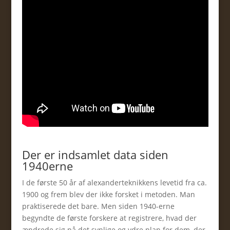
Der er indsamlet data siden
1940erne
I de første 50 år af alexanderteknikkens levetid fra ca.
1900 og frem blev der ikke forsket i metoden. Man
praktiserede det bare. Men siden 1940-erne
begyndte de første forskere at registrere, hvad der
ændrede sig på det synlige og ydre plan for dem, der