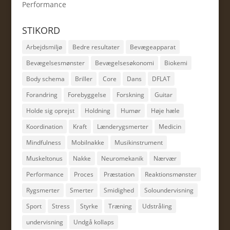
Performance
STIKORD
Arbejdsmiljø
Bedre resultater
Bevægeapparat
Bevægelsesmønster
Bevægelsesøkonomi
Biokemi
Body schema
Briller
Core
Dans
DFLAT
Forandring
Forebyggelse
Forskning
Guitar
Holde sig oprejst
Holdning
Humør
Høje hæle
Koordination
Kraft
Lænderygsmerter
Medicin
Mindfulness
Mobilnakke
Musikinstrument
Muskeltonus
Nakke
Neuromekanik
Nærvær
Performance
Proces
Præstation
Reaktionsmønster
Rygsmerter
Smerter
Smidighed
Soloundervisning
Sport
Stress
Styrke
Træning
Udstråling
undervisning
Undgå kollaps