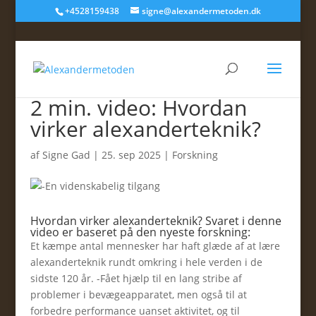
+4528159438
signe@alexandermetoden.dk
2 min. video: Hvordan
virker alexanderteknik?
af
Signe Gad
|
25. sep 2025
|
Forskning
Hvordan virker alexanderteknik? Svaret i denne
video er baseret på den nyeste forskning:
Et kæmpe antal mennesker har haft glæde af at lære
alexanderteknik rundt omkring i hele verden i de
sidste 120 år. -Fået hjælp til en lang stribe af
problemer i bevægeapparatet, men også til at
forbedre performance uanset aktivitet, og til