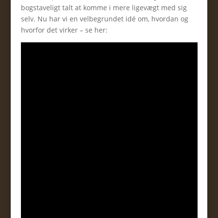
bogstaveligt talt at komme i mere ligevægt med sig
selv. Nu har vi en velbegrundet idé om, hvordan og
hvorfor det virker – se her: