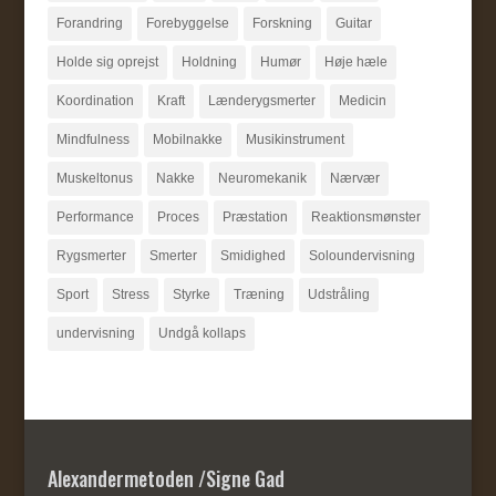
Forandring
Forebyggelse
Forskning
Guitar
Holde sig oprejst
Holdning
Humør
Høje hæle
Koordination
Kraft
Lænderygsmerter
Medicin
Mindfulness
Mobilnakke
Musikinstrument
Muskeltonus
Nakke
Neuromekanik
Nærvær
Performance
Proces
Præstation
Reaktionsmønster
Rygsmerter
Smerter
Smidighed
Soloundervisning
Sport
Stress
Styrke
Træning
Udstråling
undervisning
Undgå kollaps
Alexandermetoden /Signe Gad