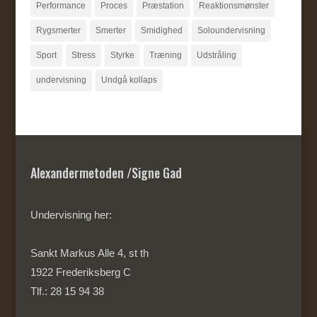
Performance
Proces
Præstation
Reaktionsmønster
Rygsmerter
Smerter
Smidighed
Soloundervisning
Sport
Stress
Styrke
Træning
Udstråling
undervisning
Undgå kollaps
Alexandermetoden /Signe Gad
Undervisning her:
Sankt Markus Alle 4, st th
1922 Frederiksberg C
Tlf.: 28 15 94 38