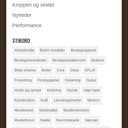
Kroppen og sindet
Nyheder
Performance
STIKORD
Arbejdsmiljø
Bedre resultater
Bevægeapparat
Bevægelsesmønster
Bevægelsesøkonomi
Biokemi
Body schema
Briller
Core
Dans
DFLAT
Forandring
Forebyggelse
Forskning
Guitar
Holde sig oprejst
Holdning
Humør
Høje hæle
Koordination
Kraft
Lænderygsmerter
Medicin
Mindfulness
Mobilnakke
Musikinstrument
Muskeltonus
Nakke
Neuromekanik
Nærvær