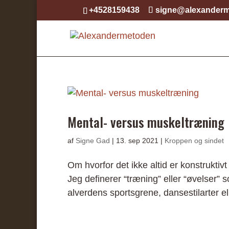
+4528159438
signe@alexanderm
Mental- versus muskeltræning
af
Signe Gad
|
13. sep 2021
|
Kroppen og sindet
Om hvorfor det ikke altid er konstrukti
Jeg definerer “træning” eller “øvelser” 
alverdens sportsgrene, dansestilarter ell