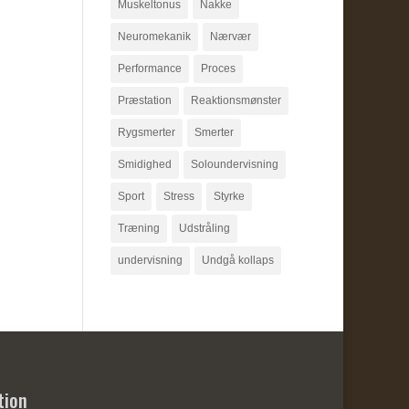
Muskeltonus
Nakke
Neuromekanik
Nærvær
Performance
Proces
Præstation
Reaktionsmønster
Rygsmerter
Smerter
Smidighed
Soloundervisning
Sport
Stress
Styrke
Træning
Udstråling
undervisning
Undgå kollaps
tion