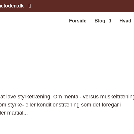
etoden.dk
Forside
Blog
Hvad
vt at lave styrketræning. Om mental- versus muskeltrænin
som styrke- eller konditionstræning som det foregår i
er martial...