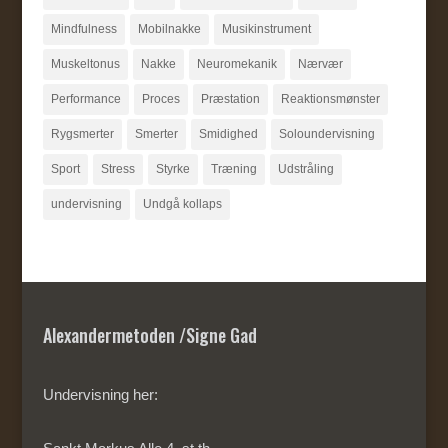
Mindfulness
Mobilnakke
Musikinstrument
Muskeltonus
Nakke
Neuromekanik
Nærvær
Performance
Proces
Præstation
Reaktionsmønster
Rygsmerter
Smerter
Smidighed
Soloundervisning
Sport
Stress
Styrke
Træning
Udstråling
undervisning
Undgå kollaps
Alexandermetoden /Signe Gad
Undervisning her: