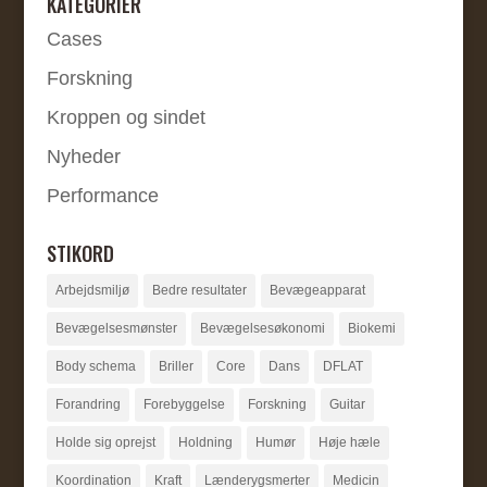
KATEGORIER
Cases
Forskning
Kroppen og sindet
Nyheder
Performance
STIKORD
Arbejdsmiljø
Bedre resultater
Bevægeapparat
Bevægelsesmønster
Bevægelsesøkonomi
Biokemi
Body schema
Briller
Core
Dans
DFLAT
Forandring
Forebyggelse
Forskning
Guitar
Holde sig oprejst
Holdning
Humør
Høje hæle
Koordination
Kraft
Lænderygsmerter
Medicin