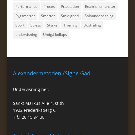
Performance
Proces
Præstation
Reaktionsmønster
Rygsmerter
Smerter
Smidighed
Soloundervisning
Sport
Stress
Styrke
Træning
Udstråling
undervisning
Undgå kollaps
Alexandermetoden /Signe Gad
Undervisning her:
Sankt Markus Alle 4, st th
1922 Frederiksberg C
Tlf.: 28 15 94 38