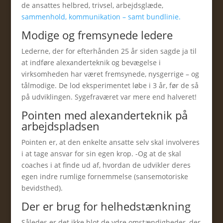
de ansattes helbred, trivsel, arbejdsglæde,
sammenhold, kommunikation – samt bundlinie.
Modige og fremsynede ledere
Lederne, der for efterhånden 25 år siden sagde ja til
at indføre alexanderteknik og bevægelse i
virksomheden har været fremsynede, nysgerrige – og
tålmodige. De lod eksperimentet løbe i 3 år, før de så
på udviklingen. Sygefraværet var mere end halveret!
Pointen med alexanderteknik på
arbejdspladsen
Pointen er, at den enkelte ansatte selv skal involveres
i at tage ansvar for sin egen krop. -Og at de skal
coaches i at finde ud af, hvordan de udvikler deres
egen indre rumlige fornemmelse (sansemotoriske
bevidsthed).
Der er brug for helhedstænkning
Således er det ikke blot de ydre omstændigheder, der