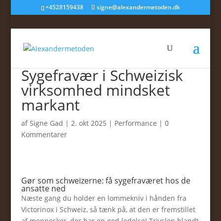
+4528159438
signe@alexandermetoden.dk
Sygefravær i Schweizisk
virksomhed mindsket
markant
af
Signe Gad
|
2. okt 2025
|
Performance
|
0
Kommentarer
Gør som schweizerne: få sygefraværet hos de
ansatte ned
Næste gang du holder en lommekniv i hånden fra
Victorinox i Schweiz, så tænk på, at den er fremstillet
af mennesker, der har en god ledelse! Trivslen blandt