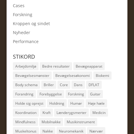
Cases
Forskning
Kroppen og sindet
Nyheder
Performance
STIKORD
Arbejdsmiljø
Bedre resultater
Bevægeapparat
Bevægelsesmønster
Bevægelsesøkonomi
Biokemi
Body schema
Briller
Core
Dans
DFLAT
Forandring
Forebyggelse
Forskning
Guitar
Holde sig oprejst
Holdning
Humør
Høje hæle
Koordination
Kraft
Lænderygsmerter
Medicin
Mindfulness
Mobilnakke
Musikinstrument
Muskeltonus
Nakke
Neuromekanik
Nærvær