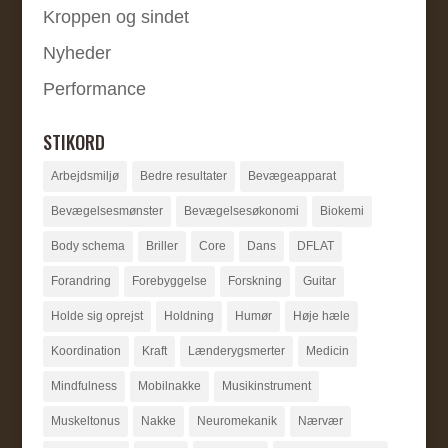
Kroppen og sindet
Nyheder
Performance
STIKORD
Arbejdsmiljø
Bedre resultater
Bevægeapparat
Bevægelsesmønster
Bevægelsesøkonomi
Biokemi
Body schema
Briller
Core
Dans
DFLAT
Forandring
Forebyggelse
Forskning
Guitar
Holde sig oprejst
Holdning
Humør
Høje hæle
Koordination
Kraft
Lænderygsmerter
Medicin
Mindfulness
Mobilnakke
Musikinstrument
Muskeltonus
Nakke
Neuromekanik
Nærvær