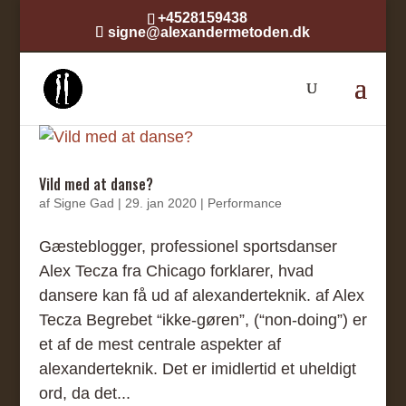
+4528159438
signe@alexandermetoden.dk
Vild med at danse?
af
Signe Gad
|
29. jan 2020
|
Performance
Gæsteblogger, professionel sportsdanser
Alex Tecza fra Chicago forklarer, hvad
dansere kan få ud af alexanderteknik. af Alex
Tecza Begrebet “ikke-gøren”, (“non-doing”) er
et af de mest centrale aspekter af
alexanderteknik. Det er imidlertid et uheldigt
ord, da det...