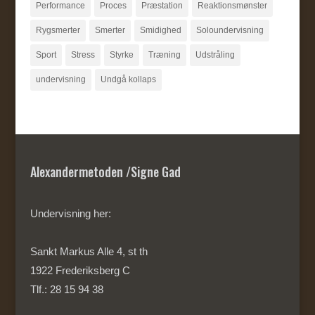
Performance
Proces
Præstation
Reaktionsmønster
Rygsmerter
Smerter
Smidighed
Soloundervisning
Sport
Stress
Styrke
Træning
Udstråling
undervisning
Undgå kollaps
Alexandermetoden /Signe Gad
Undervisning her:
Sankt Markus Alle 4, st th
1922 Frederiksberg C
Tlf.: 28 15 94 38